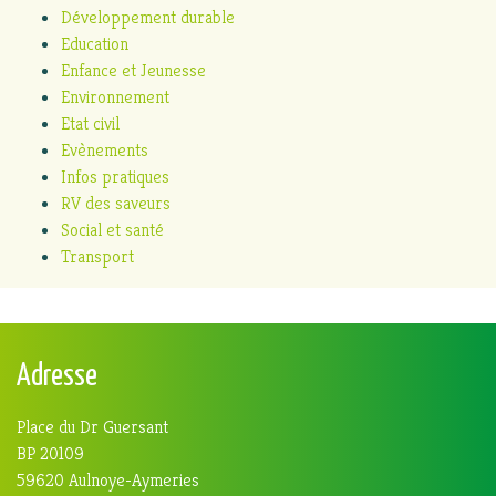
Développement durable
Education
Enfance et Jeunesse
Environnement
Etat civil
Evènements
Infos pratiques
RV des saveurs
Social et santé
Transport
Adresse
Place du Dr Guersant
BP 20109
59620 Aulnoye-Aymeries