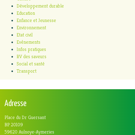
Développement durable
Education
Enfance et Jeunesse
Environnement
Etat civil
Evènements
Infos pratiques
RV des saveurs
Social et santé
Transport
Adresse
Place du Dr Guersant
BP 20109
59620 Aulnoye-Aymeries