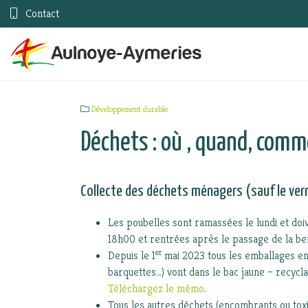
Contact
Développement durable
Déchets : où , quand, com
Collecte des déchets ménagers (sauf le ver
Les poubelles sont ramassées le lundi et doive
18h00 et rentrées après le passage de la be
er
Depuis le 1
mai 2023 tous les emballages en 
barquettes…) vont dans le bac jaune – recycla
Téléchargez le mémo
.
Tous les autres déchets (encombrants ou toxiq