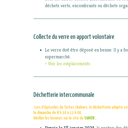
déchets verts, encombrants ou déchets organ
____________________________________
Collecte du verre en apport volontaire
Le verre doit être déposé en benne. Il y a f
supermarché.
> Voir les emplacements
____________________________________
Déchetterie intercommunale
Lors d’épisodes de fortes chaleurs, la déchetterie adapte ses
le dimanche de 8 h 30 à 12 h 00.
Vérifier les horaires sur le site du
SIAVED
.
er
Depuis le 1
janvier 2024
, la gestion des dé