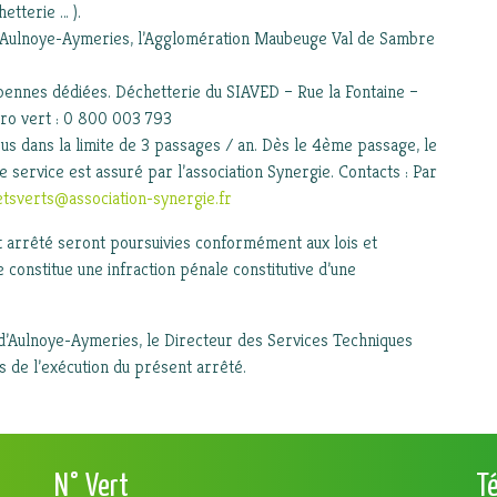
etterie … ).
d’Aulnoye-Aymeries, l’Agglomération Maubeuge Val de Sambre
 bennes dédiées. Déchetterie du SIAVED – Rue la Fontaine –
éro vert : 0 800 003 793
us dans la limite de 3 passages / an. Dès le 4ème passage, le
 service est assuré par l’association Synergie. Contacts : Par
ts­verts@association-synergie.fr
t arrêté seront poursuivies conformément aux lois et
e constitue une infraction pénale constitutive d’une
’Aulnoye-Aymeries, le Directeur des Services Techniques
 de l’exécution du présent arrêté.
N° Vert
T