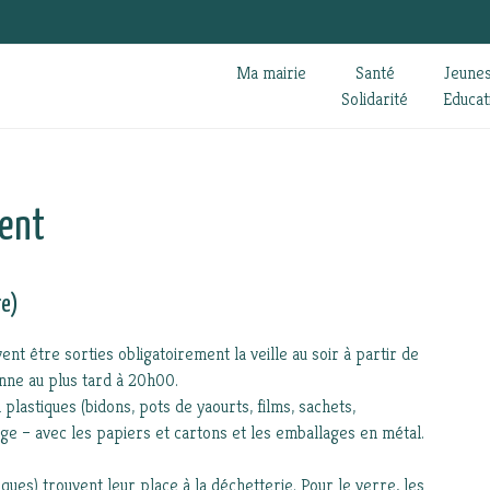
Ma mairie
Santé
Jeune
Solidarité
Educat
ment
re)
nt être sorties obligatoirement la veille au soir à partir de
nne au plus tard à 20h00.
plastiques (bidons, pots de yaourts, films, sachets,
ge – avec les papiers et cartons et les emballages en métal.
ues) trouvent leur place à la déchetterie. Pour le verre, les