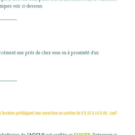
iques voir ci-dessous.
_______
orcément une près de chez vous ou à proximité d’un
_______
 horaires privilégiant une ouverture en continu de 6 h 30 à 14 h 00., sauf
chetteries de l’
AGGLO
est confiée au
SIAVED
. Retrouvez ci-