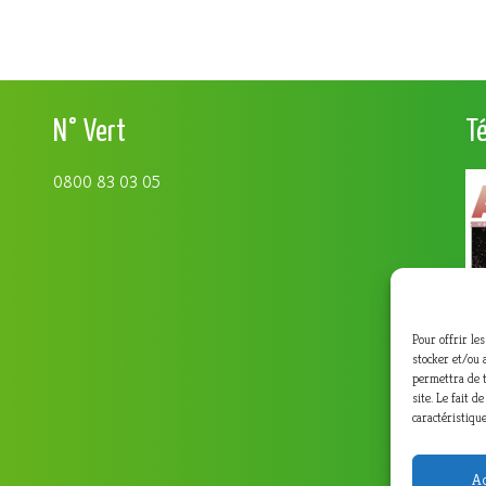
N° Vert
T
0800 83 03 05
Pour offrir le
stocker et/ou 
permettra de t
site. Le fait 
caractéristique
Ac