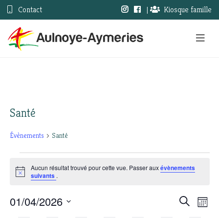
Contact
|
Kiosque famille
Santé
Évènements
Santé
Évènements
Aucun résultat trouvé pour cette vue. Passer aux
évènements
Notice
suivants
.
01/04/2026
Nav
Recherc
Recherche
Mois
Sélectionnez
de