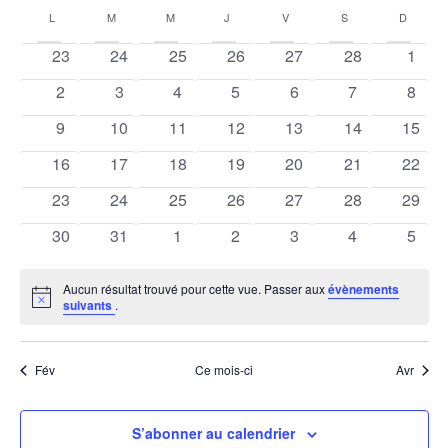
et
Calendrier
une
L
LUNDI
M
MARDI
M
MERCREDI
J
JEUDI
V
VENDREDI
S
SAMEDI
D
DIMAN
vue
date.
navigati
de
0
0
0
0
0
0
0
23
24
25
26
27
28
1
Évè
de
évènements
évènements
évènements
évènements
évènements
évènements
évèn
Évènements
0
0
0
0
0
0
0
2
3
4
5
6
7
8
évènements
évènements
évènements
évènements
évènements
évènements
évèn
vues
0
0
0
0
0
0
0
9
10
11
12
13
14
15
évènements
évènements
évènements
évènements
évènements
évènements
évène
Évèneme
0
0
0
0
0
0
0
16
17
18
19
20
21
22
évènements
évènements
évènements
évènements
évènements
évènements
évène
0
0
0
0
0
0
0
23
24
25
26
27
28
29
évènements
évènements
évènements
évènements
évènements
évènements
évène
0
0
0
0
0
0
0
30
31
1
2
3
4
5
évènements
évènements
évènements
évènements
évènements
évènements
évèn
Aucun résultat trouvé pour cette vue. Passer aux
évènements
Notice
suivants
.
Fév
Ce mois-ci
Avr
S’abonner au calendrier