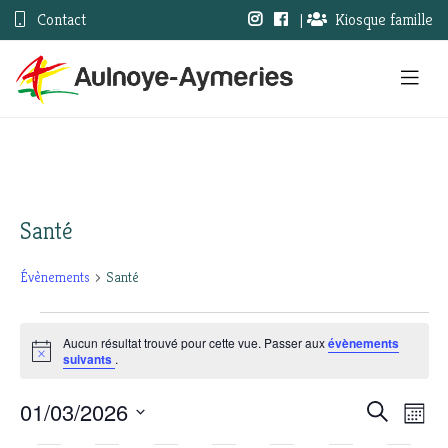
Contact
|
Kiosque famille
Santé
Évènements
Santé
Évènements
Aucun résultat trouvé pour cette vue. Passer aux
évènements
Notice
suivants
.
01/03/2026
Nav
Recherc
Recherche
Mois
Sélectionnez
de