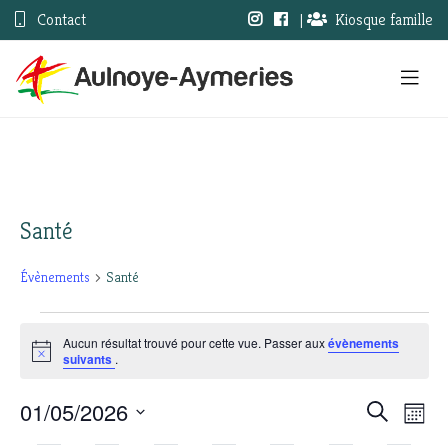
Contact
|
Kiosque famille
Santé
Évènements
Santé
Évènements
Aucun résultat trouvé pour cette vue. Passer aux
évènements
Notice
suivants
.
01/05/2026
Nav
Recherc
Recherche
Mois
Sélectionnez
de