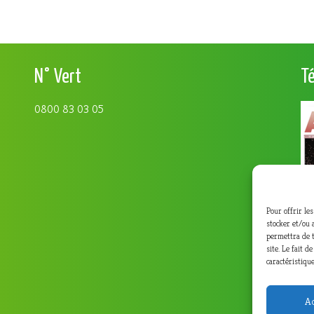
N° Vert
T
0800 83 03 05
Pour offrir le
stocker et/ou 
permettra de t
site. Le fait 
caractéristique
Ac