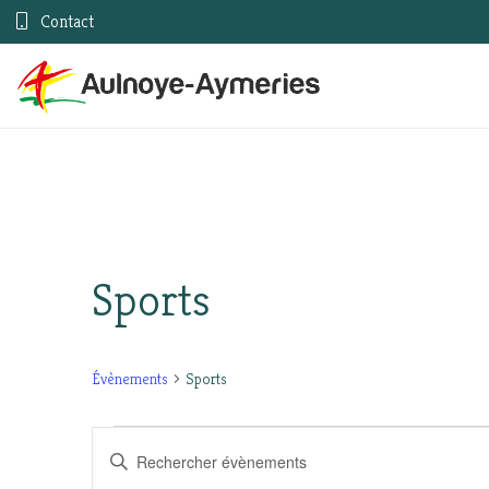
Contact
Sports
Évènements
Sports
Évènements
Recherche
Saisir
mot-
for
et