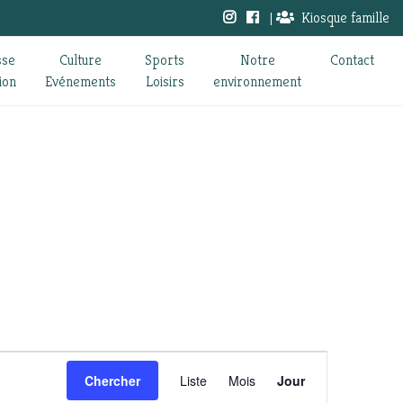
|
Kiosque famille
sse
Culture
Sports
Notre
Contact
ion
Evénements
Loisirs
environnement
Navigation
Chercher
Liste
Mois
Jour
de