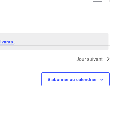
vues
Évènement
ivants
.
Jour suivant
S’abonner au calendrier