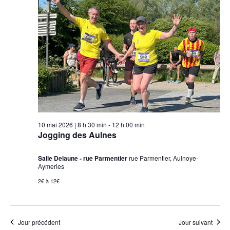
2026
vues
Évèneme
10 mai 2026 | 8 h 30 min
-
12 h 00 min
Jogging des Aulnes
Salle Delaune - rue Parmentier
rue Parmentier, Aulnoye-
Aymeries
2€ à 12€
Jour précédent
Jour suivant