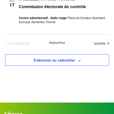
JEU
17
Commission électorale de contrôle
vues
Évèneme
Centre administratif - Salle rouge
Place du Docteur Guersant,
Aulnoye-Aymeries, France
Évènements
précédents
Aujourd’hui
Évènements
suivants
S’abonner au calendrier