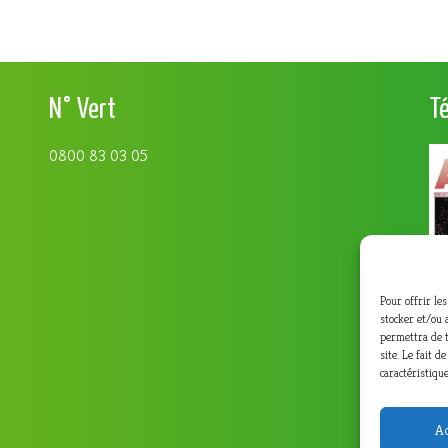
N° Vert
T
0800 83 03 05
Pour offrir le
stocker et/ou 
permettra de t
site. Le fait 
caractéristique
Ac