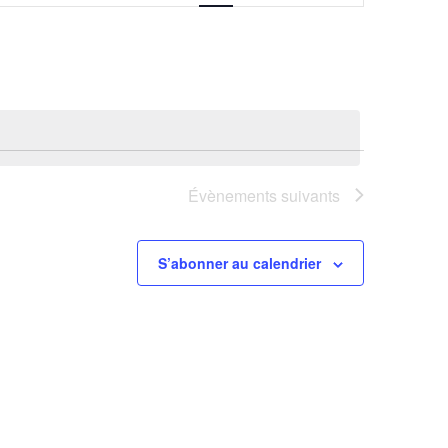
vues
Évènement
Évènements
suivants
S’abonner au calendrier