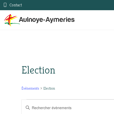
Contact
Election
Évènements
Election
Évènements
Recherche
Saisir
mot-
et