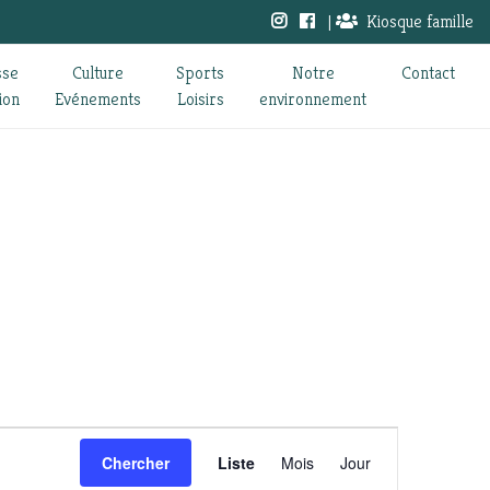
|
Kiosque famille
sse
Culture
Sports
Notre
Contact
ion
Evénements
Loisirs
environnement
Navigation
Chercher
Liste
Mois
Jour
de