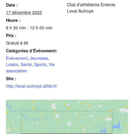
Club d’athlétisme Entente
Date :
Leval Aulnoye
17 décembre 2023
Heure :
9 h 30 min - 12 h 00 min
Prix :
Gratuit à 6€
Catégories d’Évènement:
Evénement
,
Jeunesse
,
Loisirs
,
Santé
,
Sports
,
Vie
associative
Site :
http://leval-aulnoye.athle.fr/