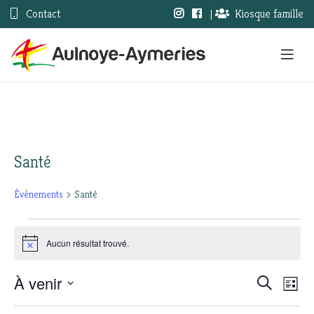
Contact
|
Kiosque famille
Santé
Évènements
Santé
Évènements
Aucun résultat trouvé.
Notice
À venir
Nav
Recherc
Recherche
Liste
Sélectionnez
de
et