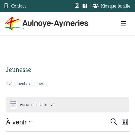
Contact
|
Kiosque famille
Jeunesse
Évènements
Jeunesse
Évènements
Aucun résultat trouvé.
Notice
À venir
Nav
Recherc
Recherche
Liste
Sélectionnez
de
et