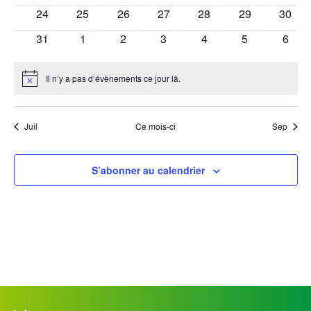
évènements
évènements
évènements
évènements
évènement
évènements
évène
0
0
0
0
1
0
0
24
25
26
27
28
29
30
évènements
évènements
évènements
évènements
évènement
évènements
évène
0
1
0
0
1
0
1
31
1
2
3
4
5
6
évènements
évènement
évènements
évènements
évènement
évènements
évèn
Il n’y a pas d’évènements ce jour là.
Notice
Juil
Ce mois-ci
Sep
S’abonner au calendrier