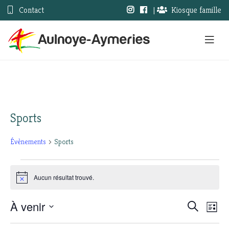
Contact
|
Kiosque famille
Sports
Évènements
Sports
Évènements
Aucun résultat trouvé.
Notice
À venir
Nav
Recherc
Recherche
Liste
Sélectionnez
de
et