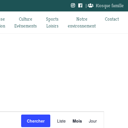
|
Kiosque famille
sse
Culture
Sports
Notre
Contact
ion
Evénements
Loisirs
environnement
Navigation
Chercher
Liste
Mois
Jour
de