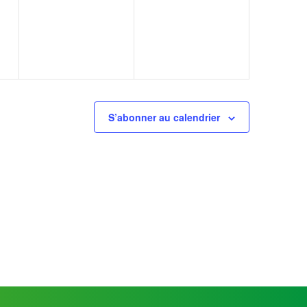
t,
évènement,
évènement,
S’abonner au calendrier