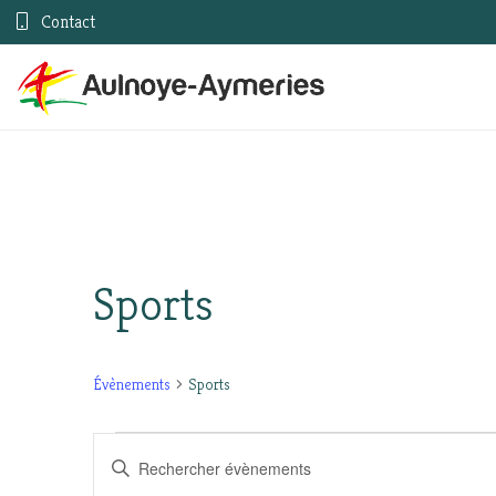
Contact
Sports
Évènements
Sports
Évènements
Recherche
Saisir
mot-
et