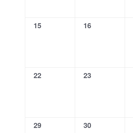
0
0
15
16
évènement,
évènement,
0
0
22
23
évènement,
évènement,
0
0
29
30