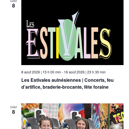
SAM
8
vues
Évèneme
8 août 2026 | 15 h 00 min
-
16 août 2026 | 23 h 30 min
Les Estivales aulnésiennes | Concerts, feu
d’artifice, braderie-brocante, fête foraine
SAM
8