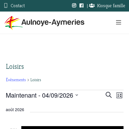
Contact
|
Kiosque famille
Loisirs
Évènements
Loisirs
Maintenant
 - 
04/09/2026
Évènements
Nav
Recherc
Recherche
Liste
Sélectionnez
de
et
une
août 2026
vue
date.
navigati
Évè
de