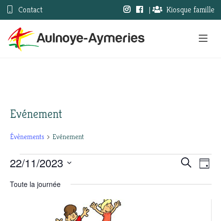
Contact
|
Kiosque famille
Evénement
Évènements
Evénement
22/11/2023
Évènements
Nav
Recherc
Recherche
Jour
Sélectionnez
de
for
et
Toute la journée
une
vue
22
date.
navigati
Évè
novembre
de