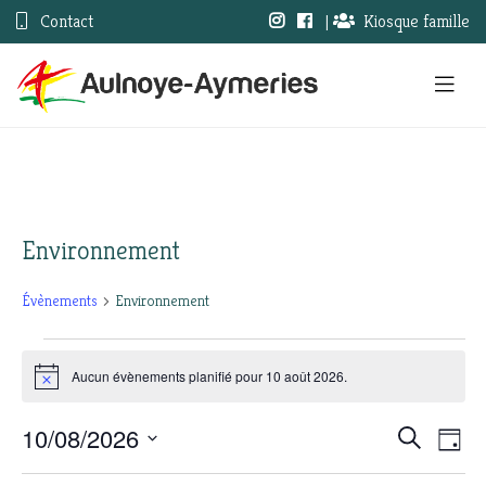
Contact
|
Kiosque famille
Environnement
Évènements
Environnement
Évènements
Aucun évènements planifié pour 10 août 2026.
Notice
for
10/08/2026
Nav
10
Recherc
Recherche
Jour
Sélectionnez
de
août
et