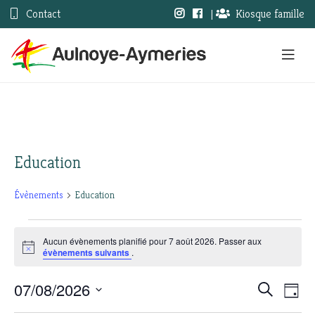
Contact
|
Kiosque famille
Education
Évènements
Education
Évènements
Aucun évènements planifié pour 7 août 2026. Passer aux
Notice
évènements suivants
.
for
7
07/08/2026
Nav
Recherc
Recherche
Jour
Sélectionnez
août
de