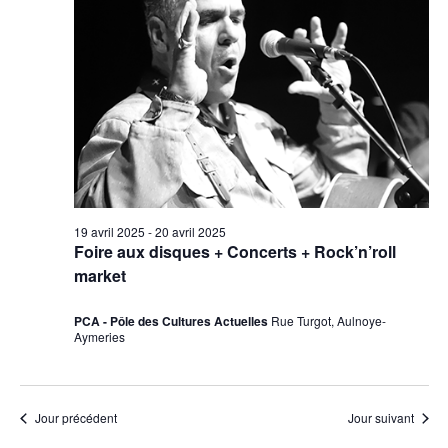
2025
vues
Évèneme
19 avril 2025
-
20 avril 2025
Foire aux disques + Concerts + Rock’n’roll
market
PCA - Pôle des Cultures Actuelles
Rue Turgot, Aulnoye-
Aymeries
Jour précédent
Jour suivant