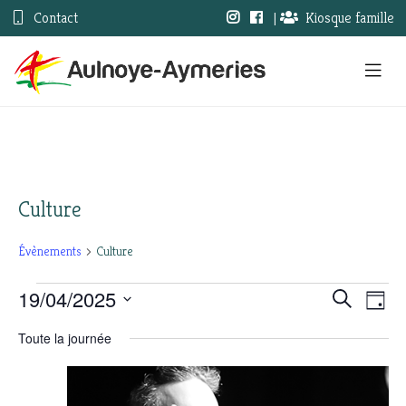
Contact
|
Kiosque famille
Culture
Évènements
Culture
19/04/2025
Évènements
Nav
Recherc
Recherche
Jour
Sélectionnez
de
for
et
Toute la journée
une
vue
19
date.
navigati
Évè
avril
de