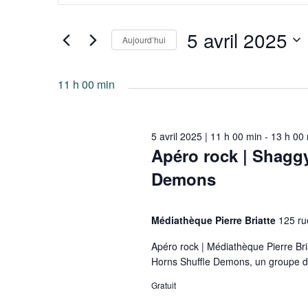
clé.
5
navigation
Rechercher
5 avril 2025
Aujourd’hui
Évènements
avril
de
par
Sélectionnez
2025
vues
mot-
une
11 h 00 min
clé.
date.
Évènements
5 avril 2025 | 11 h 00 min
-
13 h 00
Apéro rock | Shagg
Demons
Médiathèque Pierre Briatte
125 ru
Apéro rock | Médiathèque Pierre Br
Horns Shuffle Demons, un groupe de
Gratuit