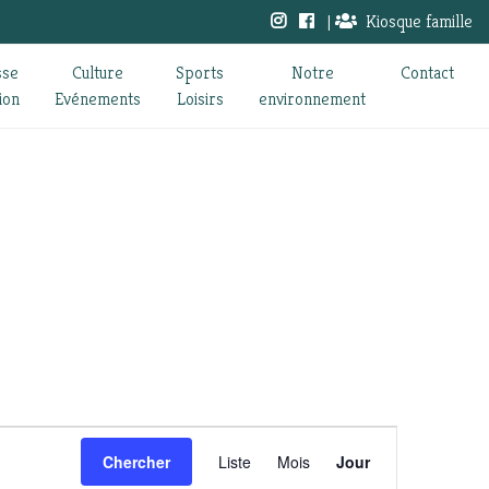
|
Kiosque famille
sse
Culture
Sports
Notre
Contact
ion
Evénements
Loisirs
environnement
Navigation
Chercher
Liste
Mois
Jour
de