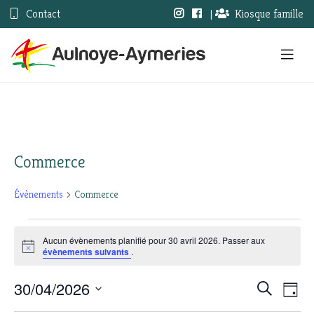
Contact
|
Kiosque famille
Commerce
Évènements
Commerce
Évènements
Aucun évènements planifié pour 30 avril 2026. Passer aux
Notice
évènements suivants
.
for
30
30/04/2026
Nav
Recherc
Recherche
Jour
Sélectionnez
avril
de