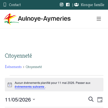
Contact
|
Kiosque famille
Citoyenneté
Évènements
Citoyenneté
Évènements
Aucun évènements planifié pour 11 mai 2026. Passer aux
Notice
évènements suivants
.
for
11
11/05/2026
Nav
Recherc
Recherche
Jour
Sélectionnez
mai
de