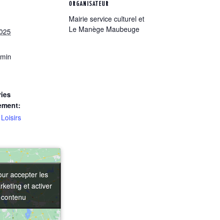
ORGANISATEUR
Mairie service culturel et
Le Manège Maubeuge
2025
 min
ies
ement:
,
Loisirs
our accepter les
our accepter les
keting et activer
keting et activer
 contenu
 contenu