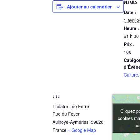
DÉTAILS
Ajouter au calendrier
Date :
1 avril 
Heure :
21 h 30
Prix :
10€
Catégor
d’Évèn
Culture
LIEU
Théâtre Léo Ferré
Cliquez p
Cliquez p
Rue du Foyer
cookies mar
cookies mar
Aulnoye-Aymeries
,
59620
ce
ce
France
+ Google Map