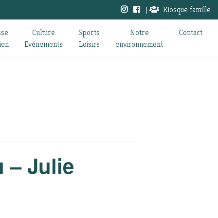
|
Kiosque famille
sse
Culture
Sports
Notre
Contact
ion
Evénements
Loisirs
environnement
 – Julie