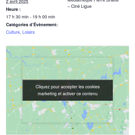
2 avril 2025
– Ciné Ligue
Heure :
17 h 30 min - 19 h 00 min
Catégories d’Évènement:
Culture
,
Loisirs
Cliquez pour accepter les cookies
Cliquez pour accepter les cookies
marketing et activer ce contenu
marketing et activer ce contenu