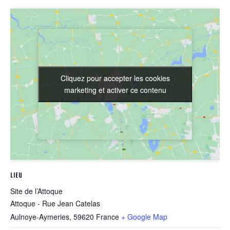
Cliquez pour accepter les cookies
Cliquez pour accepter les cookies
marketing et activer ce contenu
marketing et activer ce contenu
LIEU
Site de l’Attoque
Attoque - Rue Jean Catelas
Aulnoye-Aymeries
,
59620
France
+ Google Map