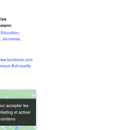
ies
ement:
,
Education
,
,
Jeunesse
,
/www.facebook.com
heque.AulnoyeAy
our accepter les
our accepter les
keting et activer
keting et activer
 contenu
 contenu