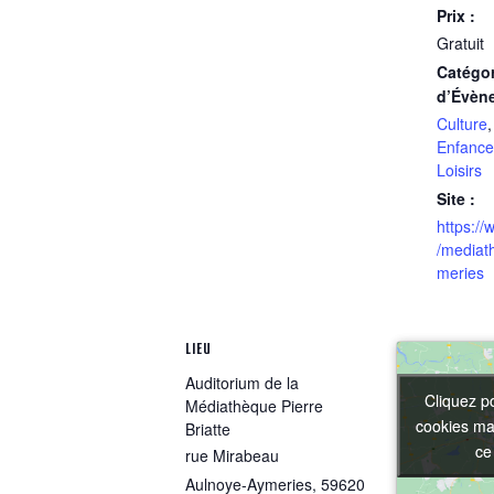
Prix :
Gratuit
Catégor
d’Évèn
Culture
Enfance
Loisirs
Site :
https:/
/mediat
meries
LIEU
Auditorium de la
Cliquez p
Cliquez p
Médiathèque Pierre
cookies mar
cookies mar
Briatte
ce
ce
rue Mirabeau
Aulnoye-Aymeries
,
59620