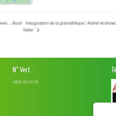
oween… Bouh
Inauguration de la grainothèque | Atelier et sho
Vatier
N° Vert
T
0800 83 03 05