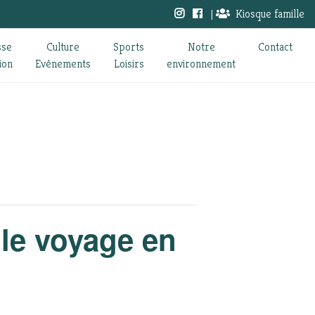
|
Kiosque famille
sse
Culture
Sports
Notre
Contact
ion
Evénements
Loisirs
environnement
 le voyage en