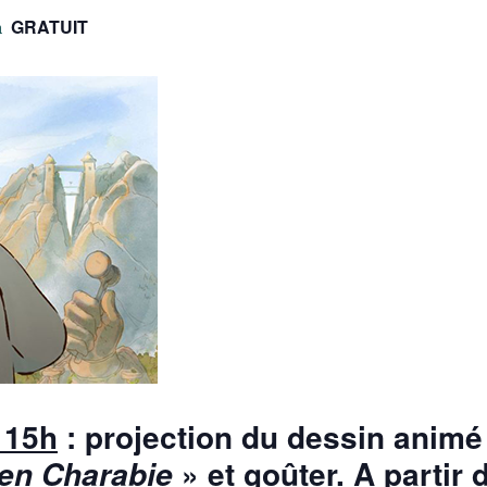
GRATUIT
n
 15h
: projection du dessin animé
» et goûter. A partir 
 en Charabie