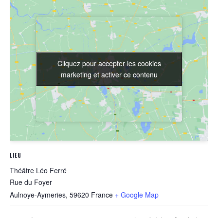
Cliquez pour accepter les cookies
Cliquez pour accepter les cookies
marketing et activer ce contenu
marketing et activer ce contenu
LIEU
Théâtre Léo Ferré
Rue du Foyer
Aulnoye-Aymeries
,
59620
France
+ Google Map