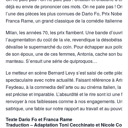
déjà eu envie de prononcer ces mots. On ne paie pas ! On ne
l’une des pièces les plus connues de Dario Fo, Prix Nobel de 
Franca Rame, un grand classique de la comédie italienne du
Milan, les années 70, les prix flambent. Une bande d’ouvriè
l’augmentation du coût de la vie, revendique la désobéissanc
dévalise le supermarché du coin. Pour échapper aux policier
de son époux, une de ces femmes, Antonia, cache son butin
manteau. S’ensuit une série de quiproquos…
Le metteur en scène Bernard Levy s’est saisi de cette pièce 
spectaculaire avec notre actualité. Faisant référence à Aris
Feydeau, à la commedia dell’arte ou au cinéma italien, la 
est précise et imparable. L’absurdité et le rire sont ici une f
renvoyer à nos faiblesses comme à nos engagements. Une pi
satirique, une fable sur notre rapport au travail et au pouvoir
Texte Dario Fo et Franca Rame
Traduction – Adaptation Toni Cecchinato et Nicole Colc