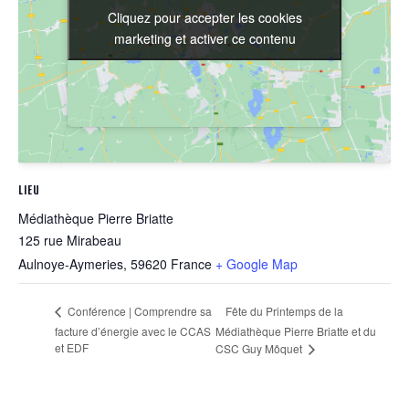
Cliquez pour accepter les cookies
Cliquez pour accepter les cookies
marketing et activer ce contenu
marketing et activer ce contenu
LIEU
Médiathèque Pierre Briatte
125 rue Mirabeau
Aulnoye-Aymeries
,
59620
France
+ Google Map
Fête du Printemps de la
Conférence | Comprendre sa
facture d’énergie avec le CCAS
Médiathèque Pierre Briatte et du
et EDF
CSC Guy Môquet