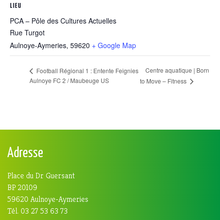
LIEU
PCA – Pôle des Cultures Actuelles
Rue Turgot
Aulnoye-Aymeries
,
59620
+ Google Map
Centre aquatique | Born
Football Régional 1 : Entente Feignies
Aulnoye FC 2 / Maubeuge US
to Move – Fitness
Adresse
Place du Dr Guersant
BP 20109
59620 Aulnoye-Aymeries
Tél. 03 27 53 63 73