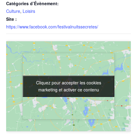
Catégories d’Évènement:
Culture
,
Loisirs
Site :
https://www.facebook.com/festivalnuitssecretes/
Cliquez pour accepter les cookies
Cliquez pour accepter les cookies
marketing et activer ce contenu
marketing et activer ce contenu