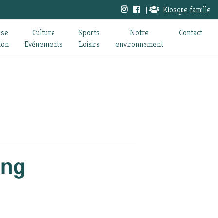
|
Kiosque famille
sse
Culture
Sports
Notre
Contact
ion
Evénements
Loisirs
environnement
ing