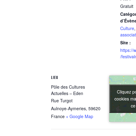
Gratuit
Catégor
d’Évèn
Culture
associat
Site :
https:/
/festiva
LIEU
Pôle des Cultures
Cliquez p
Cliquez p
Actuelles – Eden
cookies mar
cookies mar
Rue Turgot
ce
ce
Aulnoye-Aymeries
,
59620
France
+ Google Map