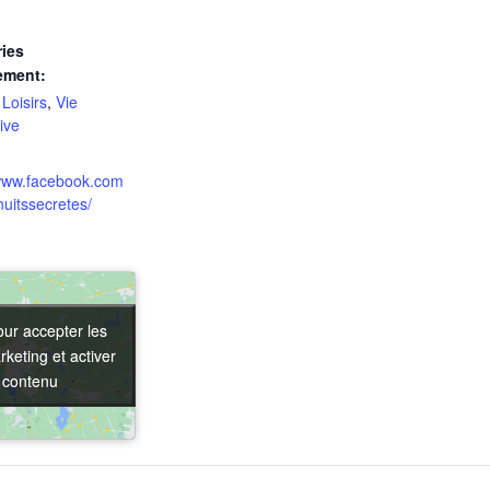
ies
ement:
,
Loisirs
,
Vie
ive
/www.facebook.com
lnuitssecretes/
our accepter les
our accepter les
keting et activer
keting et activer
 contenu
 contenu