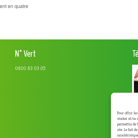
ent en quatre
N° Vert
T
0800 83 03 05
Pour offrir le
stocker et/ou 
permettra de t
site. Le fait 
caractéristique