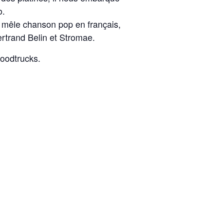
o.
e mêle chanson pop en français,
ertrand Belin et Stromae.
foodtrucks.