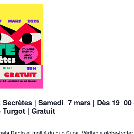
Secrètes | Samedi 7 mars | Dès 19 00 
 Turgot | Gratuit
ala Radio et moitié du duo Supa. Véritable globe-trotter