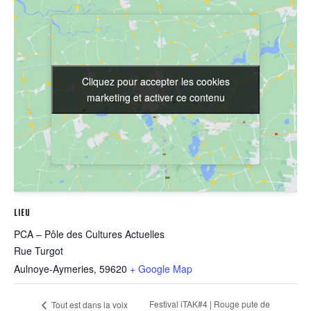
Cliquez pour accepter les cookies
Cliquez pour accepter les cookies
marketing et activer ce contenu
marketing et activer ce contenu
LIEU
PCA – Pôle des Cultures Actuelles
Rue Turgot
Aulnoye-Aymeries
,
59620
+ Google Map
Festival iTAK#4 | Rouge pute de
Tout est dans la voix