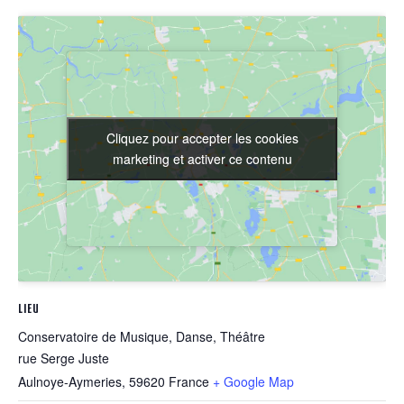
Cliquez pour accepter les cookies
Cliquez pour accepter les cookies
marketing et activer ce contenu
marketing et activer ce contenu
LIEU
Conservatoire de Musique, Danse, Théâtre
rue Serge Juste
Aulnoye-Aymeries
,
59620
France
+ Google Map