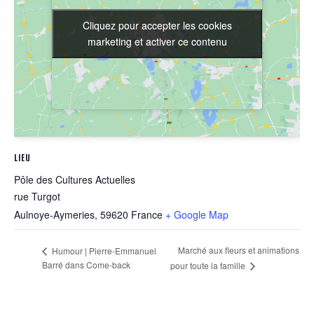
Cliquez pour accepter les cookies
Cliquez pour accepter les cookies
marketing et activer ce contenu
marketing et activer ce contenu
LIEU
Pôle des Cultures Actuelles
rue Turgot
Aulnoye-Aymeries
,
59620
France
+ Google Map
Marché aux fleurs et animations
Humour | Pierre-Emmanuel
Barré dans Come-back
pour toute la famille