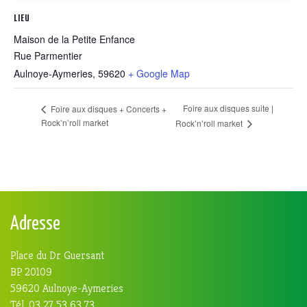
LIEU
Maison de la Petite Enfance
Rue Parmentier
Aulnoye-Aymeries
,
59620
+ Google Map
Foire aux disques suite |
Foire aux disques + Concerts +
Rock’n’roll market
Rock’n’roll market
Adresse
Place du Dr Guersant
BP 20109
59620 Aulnoye-Aymeries
Tél. 03 27 53 63 73