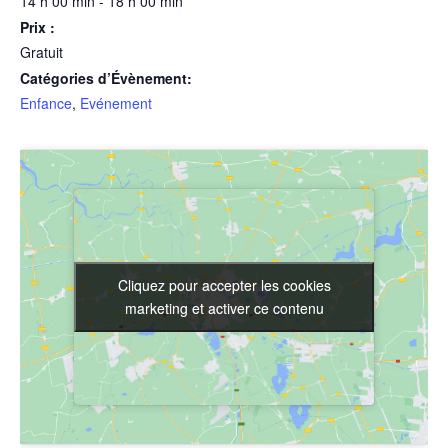
14 h 00 min - 18 h 00 min
Prix :
Gratuit
Catégories d’Évènement:
Enfance
,
Evénement
Cliquez pour accepter les cookies
Cliquez pour accepter les cookies
marketing et activer ce contenu
marketing et activer ce contenu