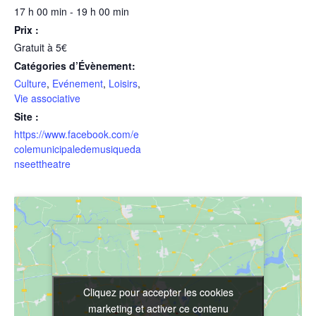
17 h 00 min - 19 h 00 min
Prix :
Gratuit à 5€
Catégories d’Évènement:
Culture
,
Evénement
,
Loisirs
,
Vie associative
Site :
https://www.facebook.com/e
colemunicipaledemusiqueda
nseettheatre
Cliquez pour accepter les cookies
Cliquez pour accepter les cookies
marketing et activer ce contenu
marketing et activer ce contenu