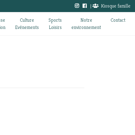
|
Kiosque famille
sse
Culture
Sports
Notre
Contact
ion
Evénements
Loisirs
environnement