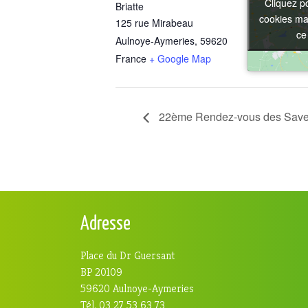
Cliquez p
Cliquez p
Briatte
cookies mar
cookies mar
125 rue Mirabeau
ce
ce
Aulnoye-Aymeries
,
59620
France
+ Google Map
22ème Rendez-vous des Saveu
Adresse
Place du Dr Guersant
BP 20109
59620 Aulnoye-Aymeries
Tél. 03 27 53 63 73