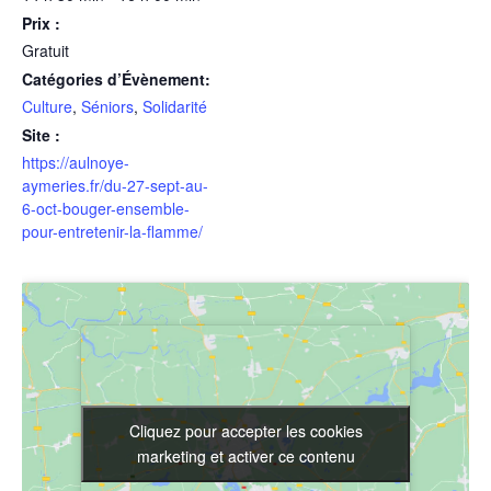
Prix :
Gratuit
Catégories d’Évènement:
Culture
,
Séniors
,
Solidarité
Site :
https://aulnoye-
aymeries.fr/du-27-sept-au-
6-oct-bouger-ensemble-
pour-entretenir-la-flamme/
Cliquez pour accepter les cookies
Cliquez pour accepter les cookies
marketing et activer ce contenu
marketing et activer ce contenu