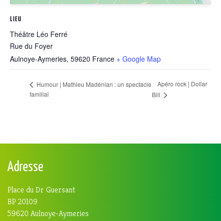
LIEU
Théâtre Léo Ferré
Rue du Foyer
Aulnoye-Aymeries
,
59620
France
+ Google Map
Apéro rock | Dollar
Humour | Mathieu Madénian : un spectacle
familial
Bill
Adresse
Place du Dr Guersant
BP 20109
59620 Aulnoye-Aymeries