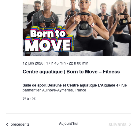
12 juin 2026 | 17 h 45 min
-
22 h 00 min
Centre aquatique | Born to Move – Fitness
Salle de sport Delaune et Centre aquatique L'Aiguade
47 rue
parmentier, Aulnoye-Aymeries, France
7€ à 12€
Évènements
Aujourd’hui
suivants
Évènements
précédents