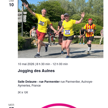
DIM
10
vues
Évèneme
10 mai 2026 | 8 h 30 min
-
12 h 00 min
Jogging des Aulnes
Salle Delaune - rue Parmentier
rue Parmentier, Aulnoye-
Aymeries, France
2€ à 12€
MER