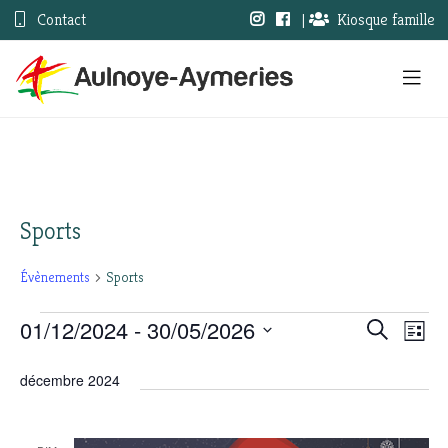
Contact
|
Kiosque famille
Sports
Évènements
Sports
01/12/2024
 - 
30/05/2026
Évènements
Nav
Recherc
Recherche
Liste
Sélectionnez
de
et
une
décembre 2024
vue
date.
navigati
Évè
de