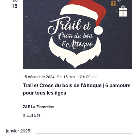
DIM
15
vues
Évèneme
15 décembre 2024 | 9 h 15 min
-
12 h 00 min
Trail et Cross du bois de l’Attoque | 6 parcours
pour tous les âges
ZAE La Florentine
Gratuit à 7€
janvier 2025