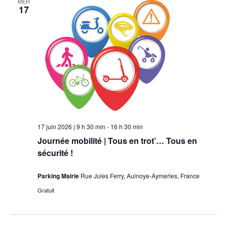
MER
17
vues
Évèneme
17 juin 2026 | 9 h 30 min
-
16 h 30 min
Journée mobilité | Tous en trot’… Tous en
sécurité !
Parking Mairie
Rue Jules Ferry, Aulnoye-Aymeries, France
Gratuit