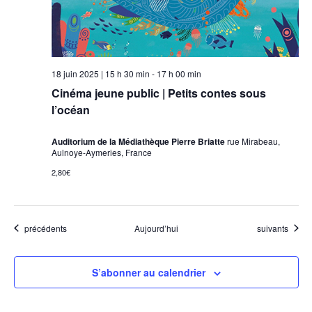
18 juin 2025 | 15 h 30 min
-
17 h 00 min
Cinéma jeune public | Petits contes sous
l’océan
Auditorium de la Médiathèque Pierre Briatte
rue Mirabeau,
Aulnoye-Aymeries, France
2,80€
Évènements
Évènements
précédents
Aujourd’hui
suivants
S’abonner au calendrier