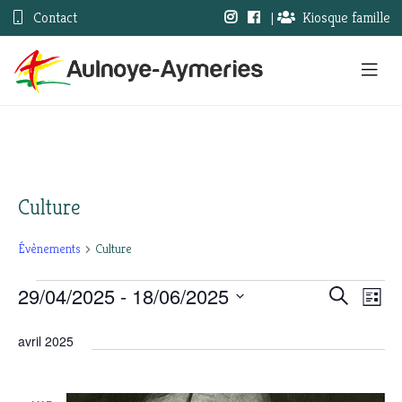
Contact
|
Kiosque famille
Culture
Évènements
Culture
29/04/2025
 - 
18/06/2025
Évènements
Nav
Recherc
Recherche
Liste
Sélectionnez
de
et
une
avril 2025
vue
date.
navigati
Évè
de