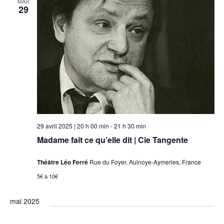
MAR
29
vues
Évèneme
29 avril 2025 | 20 h 00 min
-
21 h 30 min
Madame fait ce qu’elle dit | Cie Tangente
Théâtre Léo Ferré
Rue du Foyer, Aulnoye-Aymeries, France
5€ à 10€
mai 2025